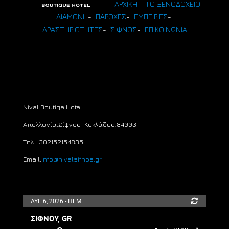
ΑΡΧΙΚΗ
-
ΤΟ ΞΕΝΟΔΟΧΕΙΟ
-
ΔΙΑΜΟΝΗ
-
ΠΑΡΟΧΕΣ
-
ΕΜΠΕΙΡΙΕΣ
-
ΔΡΑΣΤΗΡΙΟΤΗΤΕΣ
-
ΣΙΦΝΟΣ
-
ΕΠΙΚΟΙΝΩΝΙΑ
Nival Boutiqe Hotel
Απολλωνία,
Σίφνος
–
Κυκλάδες,
84003
Τηλ:+30
2152154835
Email:
info@nivalsifnos.gr
ΑΥΓ 6, 2026 - ΠΕΜ
ΣΊΦΝΟΥ, GR