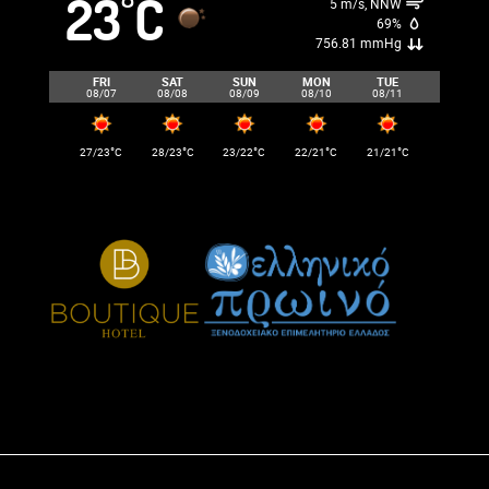
23
C
°
5 m/s, NNW
69%
756.81 mmHg
FRI
SAT
SUN
MON
TUE
08/07
08/08
08/09
08/10
08/11
°
°
°
°
°
27/23
C
28/23
C
23/22
C
22/21
C
21/21
C