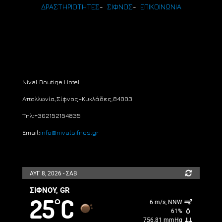
ΔΡΑΣΤΗΡΙΟΤΗΤΕΣ
-
ΣΙΦΝΟΣ
-
ΕΠΙΚΟΙΝΩΝΙΑ
Nival Boutiqe Hotel
Απολλωνία,
Σίφνος
–
Κυκλάδες,
84003
Τηλ:+30
2152154835
Email:
info@nivalsifnos.gr
ΑΥΓ 8, 2026 - ΣΑΒ
ΣΊΦΝΟΥ, GR
25
C
°
6 m/s, NNW
61%
756.81 mmHg