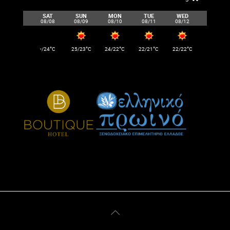
SAT
SUN
MON
TUE
WED
08/08
08/09
08/10
08/11
08/12
°
°
°
°
°
-/24
C
25/23
C
24/22
C
22/21
C
22/22
C